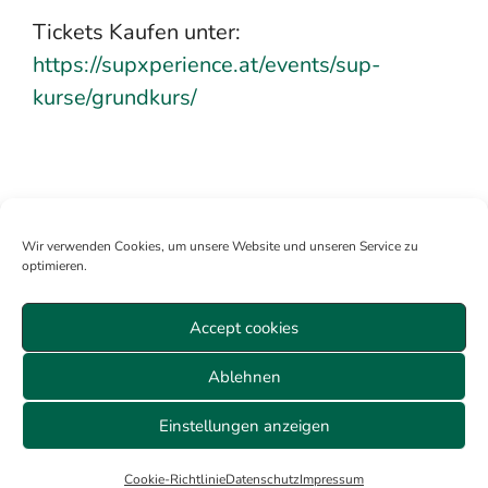
Tickets Kaufen unter:
https://supxperience.at/events/sup-
kurse/grundkurs/
Wir verwenden Cookies, um unsere Website und unseren Service zu
optimieren.
Accept cookies
Mitglied werden
Anmelden
Über uns
Sitemap
Ablehnen
Veranstaltungen Wien
Datenschutz
AGB
Cookie-Richtlinie (EU)
Impressum
Einstellungen anzeigen
© 2026 ALLE RECHTE VORBEHALTEN
Cookie-Richtlinie
Datenschutz
Impressum