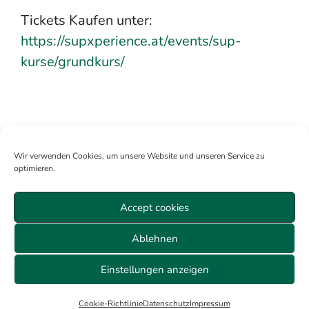
Tickets Kaufen unter:
https://supxperience.at/events/sup-
kurse/grundkurs/
Wir verwenden Cookies, um unsere Website und unseren Service zu
optimieren.
Accept cookies
Mitglied werden
Anmelden
Über uns
Sitemap
Ablehnen
Veranstaltungen Wien
Datenschutz
AGB
Cookie-Richtlinie (EU)
Impressum
Einstellungen anzeigen
© 2026 ALLE RECHTE VORBEHALTEN
Cookie-Richtlinie
Datenschutz
Impressum