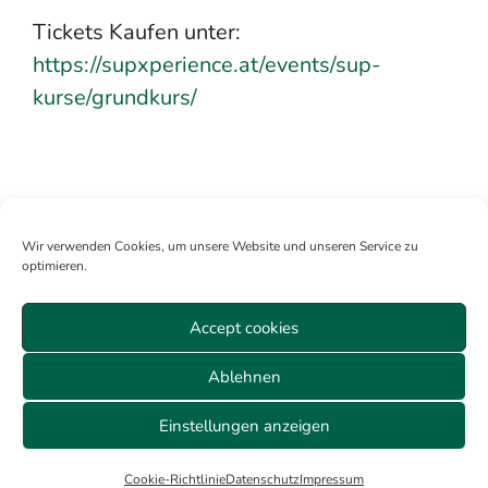
Tickets Kaufen unter:
https://supxperience.at/events/sup-
kurse/grundkurs/
Wir verwenden Cookies, um unsere Website und unseren Service zu
optimieren.
Accept cookies
Mitglied werden
Anmelden
Über uns
Sitemap
Ablehnen
Veranstaltungen Wien
Datenschutz
AGB
Cookie-Richtlinie (EU)
Impressum
Einstellungen anzeigen
© 2026 ALLE RECHTE VORBEHALTEN
Cookie-Richtlinie
Datenschutz
Impressum