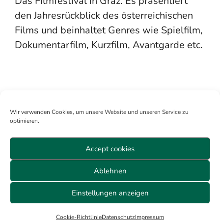
Das Filmfestival in Graz. Es präsentiert
den Jahresrückblick des österreichischen
Films und beinhaltet Genres wie Spielfilm,
Dokumentarfilm, Kurzfilm, Avantgarde etc.
Wir verwenden Cookies, um unsere Website und unseren Service zu
optimieren.
Accept cookies
Mitglied werden
Anmelden
Über uns
Sitemap
Ablehnen
Veranstaltungen Wien
Datenschutz
AGB
Cookie-Richtlinie (EU)
Impressum
Einstellungen anzeigen
© 2026 ALLE RECHTE VORBEHALTEN
Cookie-Richtlinie
Datenschutz
Impressum